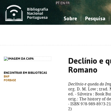
PT
EN
FR
Sobre
Pesquisa
Sobre a Bibliografia Nacional
Simples
Conhecimento, Informação...
Conhecimento, Informação...
Combinada
A
Ciências sociais...
Ciências sociais...
Arte, desporto...
Arte, desporto...
Declínio e 
Romano
ENCONTRAR EM BIBLIOTECAS
BNP
PORBASE
Declínio e queda do I
org. D. M. Low ; trad.
ed. - Silveira : Book Bui
orig.: The history of 
- ISBN 978-989-8973-21-
2)