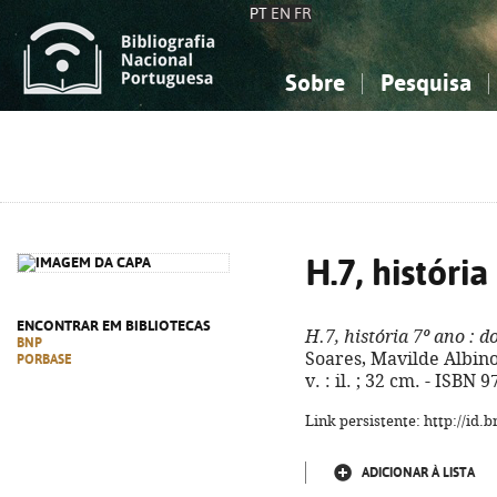
PT
EN
FR
Sobre
Pesquisa
Sobre a Bibliografia Nacional
Simples
Conhecimento, Informação...
Conhecimento, Informação...
Combinada
A
Ciências sociais...
Ciências sociais...
Arte, desporto...
Arte, desporto...
H.7, história
ENCONTRAR EM BIBLIOTECAS
H.7, história 7º ano
: do
BNP
Soares, Mavilde Albino. 
PORBASE
v. : il. ; 32 cm. - ISBN
Link persistente: http://id
ADICIONAR À LISTA