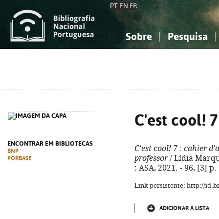
PT
EN
FR
Sobre
Pesquisa
Sobre a Bibliografia Nacional
Simples
Conhecimento, Informação...
Conhecimento, Informação...
Combinada
A
Ciências sociais...
Ciências sociais...
Arte, desporto...
Arte, desporto...
C'est cool! 7
ENCONTRAR EM BIBLIOTECAS
C'est cool! 7
: cahier d'a
BNP
professor
/ Lídia Marques
PORBASE
: ASA, 2021. - 96, [3] p.
Link persistente: http://id
ADICIONAR À LISTA