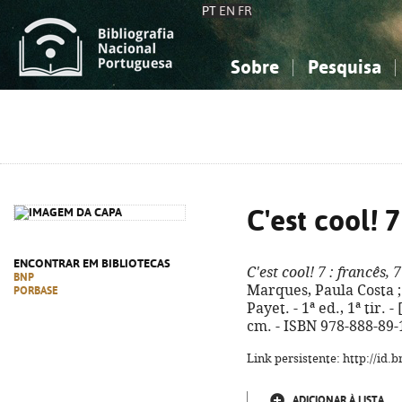
PT
EN
FR
Sobre
Pesquisa
Sobre a Bibliografia Nacional
Simples
Conhecimento, Informação...
Conhecimento, Informação...
Combinada
A
Ciências sociais...
Ciências sociais...
Arte, desporto...
Arte, desporto...
C'est cool! 7
ENCONTRAR EM BIBLIOTECAS
C'est cool! 7
: francês, 
BNP
Marques, Paula Costa ; 
PORBASE
Payet. - 1ª ed., 1ª tir. - 
cm. - ISBN 978-888-89-
Link persistente: http://id
ADICIONAR À LISTA