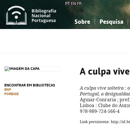
PT
EN
FR
Sobre
Pesquisa
Sobre a Bibliografia Nacional
Simples
Conhecimento, Informação...
Conhecimento, Informação...
Combinada
A
Ciências sociais...
Ciências sociais...
Arte, desporto...
Arte, desporto...
A culpa vive
ENCONTRAR EM BIBLIOTECAS
A culpa vive solteira
: 
BNP
Portugal, a desigualda
PORBASE
Aguiar-Conraria ; pref.
Lisboa : Clube do Autor,
978-989-724-566-4
Link persistente: http://id