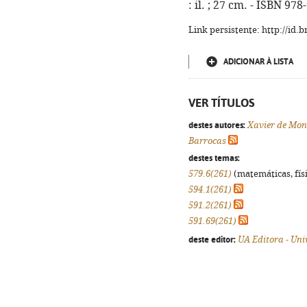
: il. ; 27 cm. - ISBN 97
Link persistente: http://id
ADICIONAR À LISTA
VER TÍTULOS
destes autores:
Xavier de Mo
Barrocas
destes temas:
579.6(261)
(matemáticas, físi
594.1(261)
591.2(261)
591.69(261)
deste editor:
UA Editora - Uni