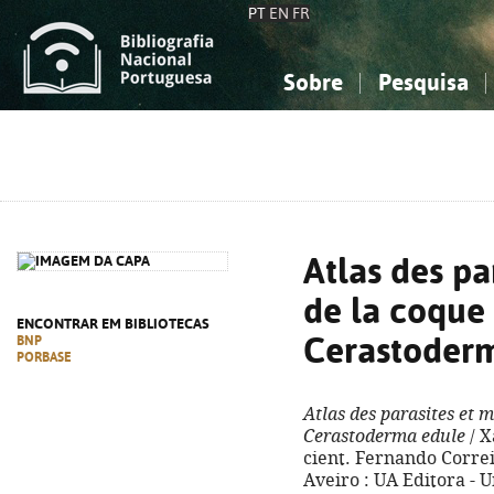
PT
EN
FR
Sobre
Pesquisa
Sobre a Bibliografia Nacional
Simples
Conhecimento, Informação...
Conhecimento, Informação...
Combinada
A
Ciências sociais...
Ciências sociais...
Arte, desporto...
Arte, desporto...
Atlas des pa
de la coqu
ENCONTRAR EM BIBLIOTECAS
Cerastoder
BNP
PORBASE
Atlas des parasites et 
Cerastoderma edule
/ X
cient. Fernando Correia
Aveiro : UA Editora - U