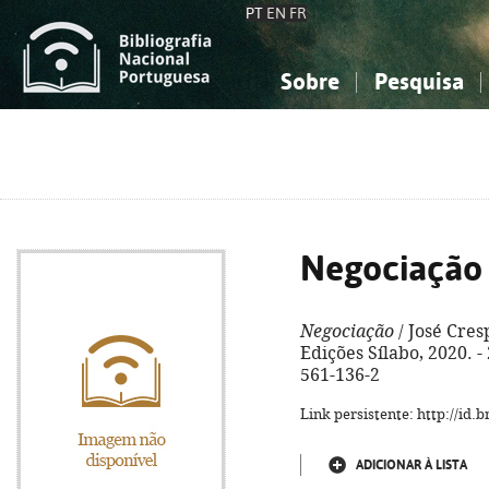
PT
EN
FR
Sobre
Pesquisa
Sobre a Bibliografia Nacional
Simples
Conhecimento, Informação...
Conhecimento, Informação...
Combinada
A
Ciências sociais...
Ciências sociais...
Arte, desporto...
Arte, desporto...
Negociação
Negociação
/ José Cresp
Edições Sílabo, 2020. - 
561-136-2
Link persistente: http://id
ADICIONAR À LISTA