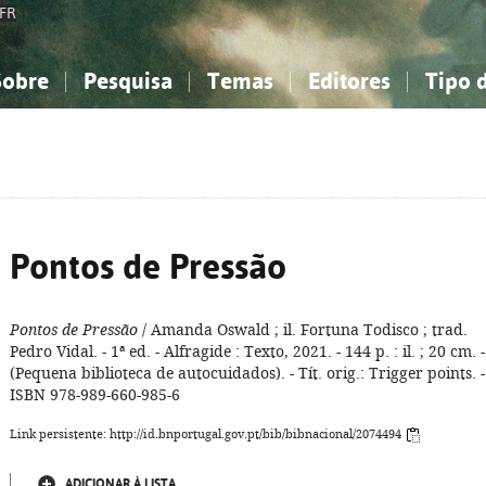
FR
Sobre
Pesquisa
Temas
Editores
Tipo 
obre a Bibliografia Nacional
imples
onhecimento, Informação...
onhecimento, Informação...
Combinada
A minha lista
Como utilizar
Filosofia, psicologia...
Filosofia, psicologia...
Perguntas frequente
iências sociais...
iências sociais...
Ciências exatas e naturais...
Ciências exatas e naturais...
rte, desporto...
rte, desporto...
Literatura, linguística...
Literatura, linguística...
Pontos de Pressão
Pontos de Pressão
/ Amanda Oswald ; il. Fortuna Todisco ; trad.
Pedro Vidal. - 1ª ed. - Alfragide : Texto, 2021. - 144 p. : il. ; 20 cm. -
(Pequena biblioteca de autocuidados). - Tít. orig.: Trigger points. -
ISBN 978-989-660-985-6
Link persistente: http://id.bnportugal.gov.pt/bib/bibnacional/2074494
ADICIONAR À LISTA