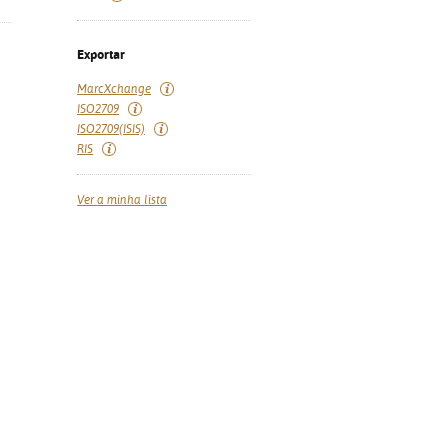
Exportar
MarcXchange
ISO2709
ISO2709(ISIS)
RIS
Ver a minha lista