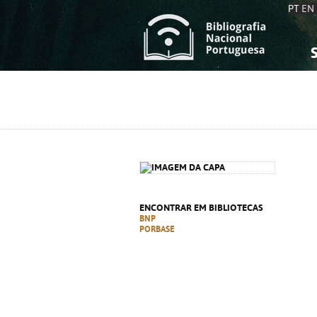
PT
EN
S
S
C
C
C
C
A
A
ENCONTRAR EM BIBLIOTECAS
BNP
PORBASE