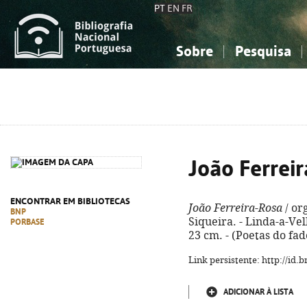
PT
EN
FR
Sobre
Pesquisa
Sobre a Bibliografia Nacional
Simples
Conhecimento, Informação...
Conhecimento, Informação...
Combinada
A
Ciências sociais...
Ciências sociais...
Arte, desporto...
Arte, desporto...
João Ferrei
ENCONTRAR EM BIBLIOTECAS
João Ferreira-Rosa
/ or
BNP
Siqueira. - Linda-a-Velh
PORBASE
23 cm. - (Poetas do fad
Link persistente: http://id
ADICIONAR À LISTA