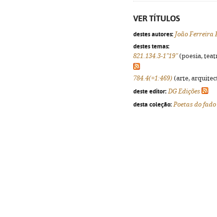
VER TÍTULOS
destes autores:
João Ferreira
destes temas:
821.134.3-1"19"
(poesia, teat
784.4(=1:469)
(arte, arquitec
deste editor:
DG Edições
desta coleção:
Poetas do fado