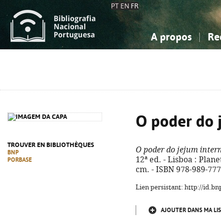
PT
EN
FR
A propos
Re
La Bibliographie Nationale
Simple
Connaissance, Information...
Connaissance, Information...
Avancée
Mes 
Sciences sociales...
Sciences sociales...
Arts, sport...
Arts, sport...
O poder do 
TROUVER EN BIBLIOTHÈQUES
O poder do jejum inter
BNP
12ª ed. - Lisboa : Planet
PORBASE
cm. - ISBN 978-989-777
Lien persistant: http://id.
AJOUTER DANS MA LIS