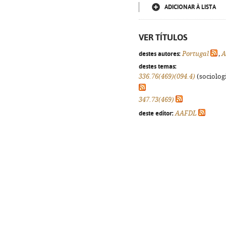
ADICIONAR À LISTA
VER TÍTULOS
destes autores:
Portugal
,
A
destes temas:
336.76(469)(094.4)
(sociologi
347.73(469)
deste editor:
AAFDL