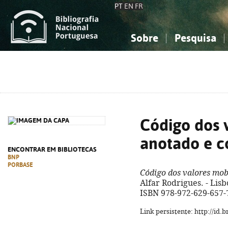
PT
EN
FR
Sobre
Pesquisa
Sobre a Bibliografia Nacional
Simples
Conhecimento, Informação...
Conhecimento, Informação...
Combinada
A
Ciências sociais...
Ciências sociais...
Arte, desporto...
Arte, desporto...
Código dos v
anotado e 
ENCONTRAR EM BIBLIOTECAS
BNP
PORBASE
Código dos valores mob
Alfar Rodrigues. - Lisb
ISBN 978-972-629-657-
Link persistente: http://id