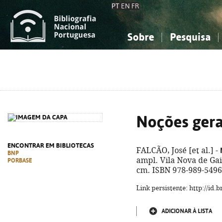
PT
EN
FR
Sobre
Pesquisa
Sobre a Bibliografia Nacional
Simples
Conhecimento, Informação...
Conhecimento, Informação...
Combinada
A
Ciências sociais...
Ciências sociais...
Arte, desporto...
Arte, desporto...
Noções gerai
ENCONTRAR EM BIBLIOTECAS
FALCÃO, José [et al.] -
BNP
ampl. Vila Nova de Gaia
PORBASE
cm. ISBN 978-989-5496
Link persistente: http://id
ADICIONAR À LISTA