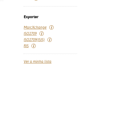
Exportar
MarcXchange
ISO2709
ISO2709(ISIS)
RIS
Ver a minha lista