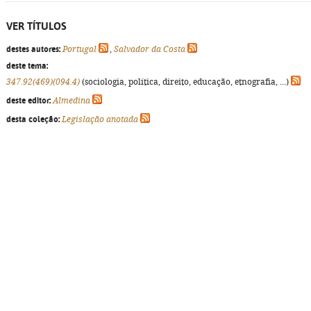
VER TÍTULOS
destes autores:
Portugal
,
Salvador da Costa
deste tema:
347.92(469)(094.4)
(sociologia, política, direito, educação, etnografia, ...)
deste editor:
Almedina
desta coleção:
Legislação anotada