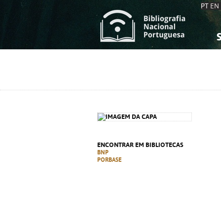
PT
EN
S
S
C
C
C
C
A
A
ENCONTRAR EM BIBLIOTECAS
BNP
PORBASE