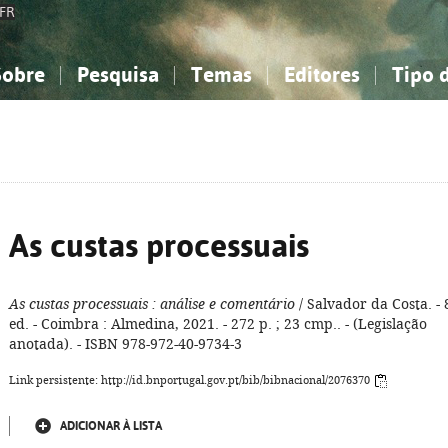
FR
Sobre
Pesquisa
Temas
Editores
Tipo 
obre a Bibliografia Nacional
imples
onhecimento, Informação...
onhecimento, Informação...
Combinada
A minha lista
Como utilizar
Filosofia, psicologia...
Filosofia, psicologia...
Perguntas frequente
iências sociais...
iências sociais...
Ciências exatas e naturais...
Ciências exatas e naturais...
rte, desporto...
rte, desporto...
Literatura, linguística...
Literatura, linguística...
As custas processuais
As custas processuais
: análise e comentário
/ Salvador da Costa. - 
ed. - Coimbra : Almedina, 2021. - 272 p. ; 23 cmp.. - (Legislação
anotada). - ISBN 978-972-40-9734-3
Link persistente: http://id.bnportugal.gov.pt/bib/bibnacional/2076370
ADICIONAR À LISTA