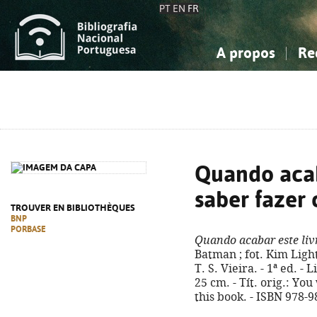
PT
EN
FR
A propos
Re
La Bibliographie Nationale
Simple
Connaissance, Information...
Connaissance, Information...
Avancée
Mes 
Sciences sociales...
Sciences sociales...
Arts, sport...
Arts, sport...
Quando acaba
saber fazer
TROUVER EN BIBLIOTHÈQUES
BNP
PORBASE
Quando acabar este livr
Batman ; fot. Kim Light
T. S. Vieira. - 1ª ed. - L
25 cm. - Tít. orig.: You
this book. - ISBN 978-