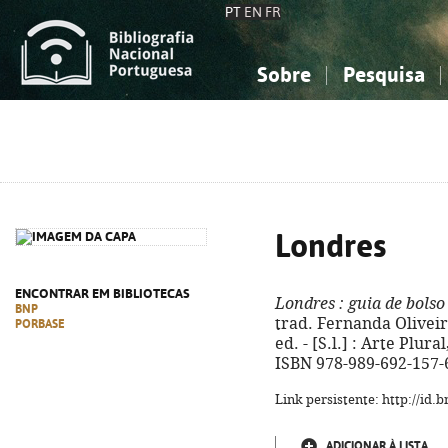
PT
EN
FR
Sobre
Pesquisa
Sobre a Bibliografia Nacional
Simples
Conhecimento, Informação...
Conhecimento, Informação...
Combinada
A
Ciências sociais...
Ciências sociais...
Arte, desporto...
Arte, desporto...
Londres
ENCONTRAR EM BIBLIOTECAS
Londres
: guia de bolso
BNP
trad. Fernanda Oliveira 
PORBASE
ed. - [S.l.] : Arte Plural
ISBN 978-989-692-157-
Link persistente: http://id
ADICIONAR À LISTA