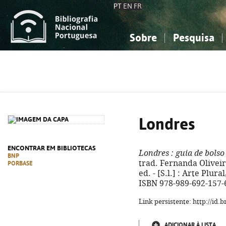
PT
EN
FR
Sobre
Pesquisa
Sobre a Bibliografia Nacional
Simples
Conhecimento, Informação...
Conhecimento, Informação...
Combinada
A
Ciências sociais...
Ciências sociais...
Arte, desporto...
Arte, desporto...
Londres
ENCONTRAR EM BIBLIOTECAS
Londres
: guia de bolso
BNP
trad. Fernanda Oliveira 
PORBASE
ed. - [S.l.] : Arte Plural
ISBN 978-989-692-157-
Link persistente: http://id
ADICIONAR À LISTA