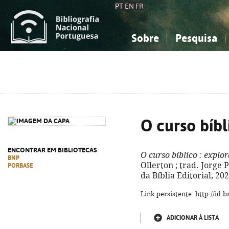
PT
EN
FR
Sobre
Pesquisa
Sobre a Bibliografia Nacional
Simples
Conhecimento, Informação...
Conhecimento, Informação...
Combinada
A
Ciências sociais...
Ciências sociais...
Arte, desporto...
Arte, desporto...
O curso bíbl
ENCONTRAR EM BIBLIOTECAS
O curso bíblico
: explor
BNP
Ollerton ; trad. Jorge P
PORBASE
da Bíblia Editorial, 20
Link persistente: http://id
ADICIONAR À LISTA