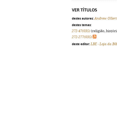
VER TÍTULOS
destes autores:
Andrew Oller
destes temas:
272-47(035)
(religião, histór
272-277(035)
deste editor:
LBE - Loja da Bíb