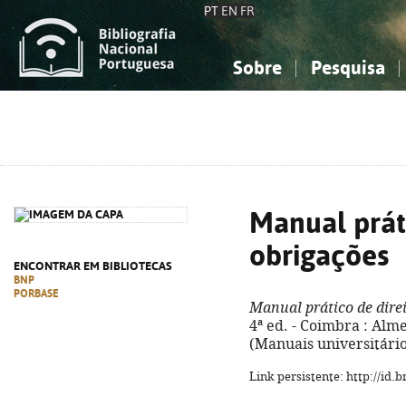
PT
EN
FR
Sobre
Pesquisa
Sobre a Bibliografia Nacional
Simples
Conhecimento, Informação...
Conhecimento, Informação...
Combinada
A
Ciências sociais...
Ciências sociais...
Arte, desporto...
Arte, desporto...
Manual práti
obrigações
ENCONTRAR EM BIBLIOTECAS
BNP
PORBASE
Manual prático de dire
4ª ed. - Coimbra : Almed
(Manuais universitário
Link persistente: http://id