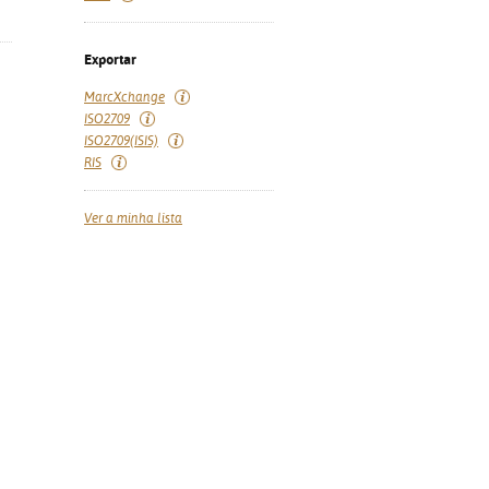
Exportar
MarcXchange
ISO2709
ISO2709(ISIS)
RIS
Ver a minha lista