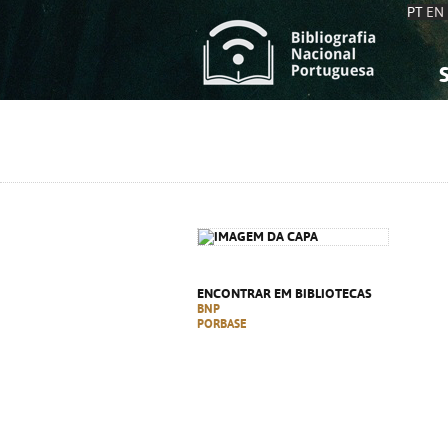
PT
EN
S
S
C
C
C
C
A
A
ENCONTRAR EM BIBLIOTECAS
BNP
PORBASE