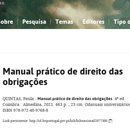
FR
Sobre
Pesquisa
Temas
Editores
Tipo 
obre a Bibliografia Nacional
imples
onhecimento, Informação...
onhecimento, Informação...
Combinada
A minha lista
Como utilizar
Filosofia, psicologia...
Filosofia, psicologia...
Perguntas frequente
iências sociais...
iências sociais...
Ciências exatas e naturais...
Ciências exatas e naturais...
rte, desporto...
rte, desporto...
Literatura, linguística...
Literatura, linguística...
Manual prático de direito das
obrigações
QUINTAS, Paula -
Manual prático de direito das obrigações
. 4ª ed.
Coimbra : Almedina, 2021. 463 p. ; 23 cm. (Manuais universitários
ISBN 978-972-40-9768-8
Link persistente: http://id.bnportugal.gov.pt/bib/bibnacional/2077300