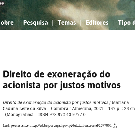
FR
Sobre
Pesquisa
Temas
Editores
Tipo 
obre a Bibliografia Nacional
imples
onhecimento, Informação...
onhecimento, Informação...
Combinada
A minha lista
Como utilizar
Filosofia, psicologia...
Filosofia, psicologia...
Perguntas frequente
iências sociais...
iências sociais...
Ciências exatas e naturais...
Ciências exatas e naturais...
rte, desporto...
rte, desporto...
Literatura, linguística...
Literatura, linguística...
Direito de exoneração do
acionista por justos motivos
Direito de exoneração do acionista por justos motivos
/ Mariana
Cadima Leite da Silva. - Coimbra : Almedina, 2021. - 157 p. ; 23 c
- (Monografias). - ISBN 978-972-40-9777-0
Link persistente: http://id.bnportugal.gov.pt/bib/bibnacional/2077804