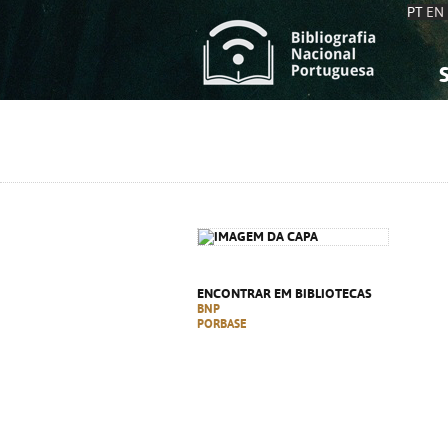
PT
EN
S
S
C
C
C
C
A
A
ENCONTRAR EM BIBLIOTECAS
BNP
PORBASE