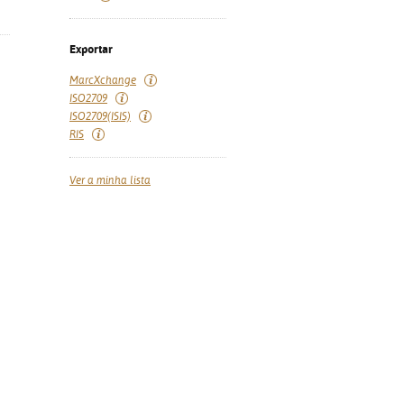
Exportar
MarcXchange
ISO2709
ISO2709(ISIS)
RIS
Ver a minha lista