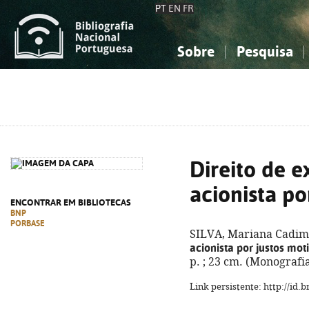
PT
EN
FR
Sobre
Pesquisa
Sobre a Bibliografia Nacional
Simples
Conhecimento, Informação...
Conhecimento, Informação...
Combinada
A
Ciências sociais...
Ciências sociais...
Arte, desporto...
Arte, desporto...
Direito de 
acionista po
ENCONTRAR EM BIBLIOTECAS
BNP
PORBASE
SILVA, Mariana Cadima
acionista por justos mot
p. ; 23 cm. (Monografi
Link persistente: http://id