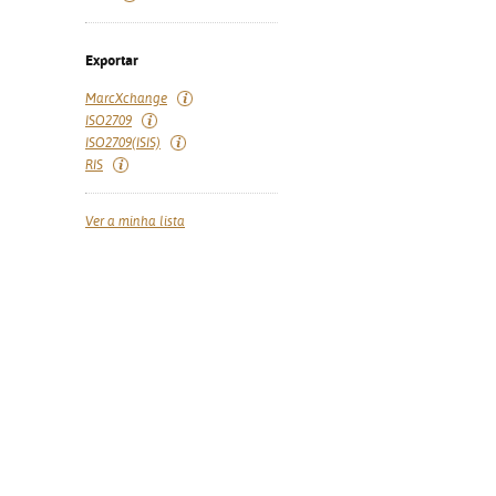
Exportar
MarcXchange
ISO2709
ISO2709(ISIS)
RIS
Ver a minha lista