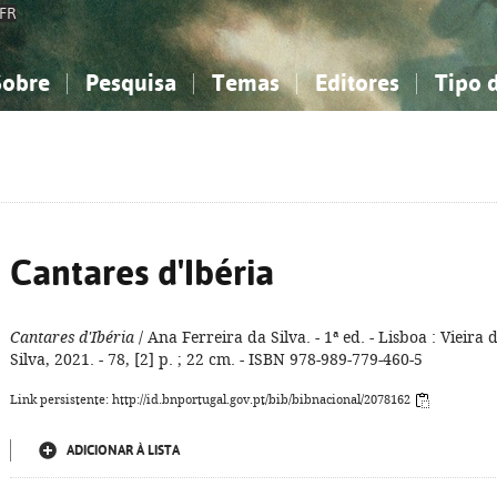
FR
Sobre
Pesquisa
Temas
Editores
Tipo 
obre a Bibliografia Nacional
imples
onhecimento, Informação...
onhecimento, Informação...
Combinada
A minha lista
Como utilizar
Filosofia, psicologia...
Filosofia, psicologia...
Perguntas frequente
iências sociais...
iências sociais...
Ciências exatas e naturais...
Ciências exatas e naturais...
rte, desporto...
rte, desporto...
Literatura, linguística...
Literatura, linguística...
Cantares d'Ibéria
Cantares d'Ibéria
/ Ana Ferreira da Silva. - 1ª ed. - Lisboa : Vieira 
Silva, 2021. - 78, [2] p. ; 22 cm. - ISBN 978-989-779-460-5
Link persistente: http://id.bnportugal.gov.pt/bib/bibnacional/2078162
ADICIONAR À LISTA