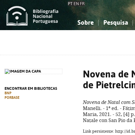
PT
EN
FR
Sobre
Pesquisa
Sobre a Bibliografia Nacional
Simples
Conhecimento, Informação...
Conhecimento, Informação...
Combinada
A
Ciências sociais...
Ciências sociais...
Arte, desporto...
Arte, desporto...
Novena de N
de Pietrelci
ENCONTRAR EM BIBLIOTECAS
BNP
PORBASE
Novena de Natal com Sã
Manelli. - 1ª ed. - Fá
Maria, 2021. - 52, [4] p.
Natale con San Pio da 
Link persistente: http://id