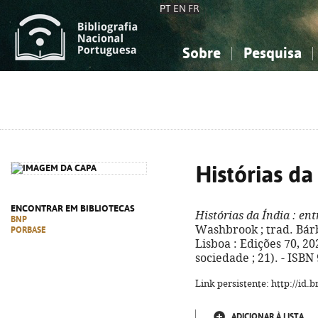
PT
EN
FR
Sobre
Pesquisa
Sobre a Bibliografia Nacional
Simples
Conhecimento, Informação...
Conhecimento, Informação...
Combinada
A
Ciências sociais...
Ciências sociais...
Arte, desporto...
Arte, desporto...
Histórias da
ENCONTRAR EM BIBLIOTECAS
Histórias da Índia
: ent
BNP
Washbrook ; trad. Bár
PORBASE
Lisboa : Edições 70, 202
sociedade ; 21). - ISBN
Link persistente: http://id
ADICIONAR À LISTA