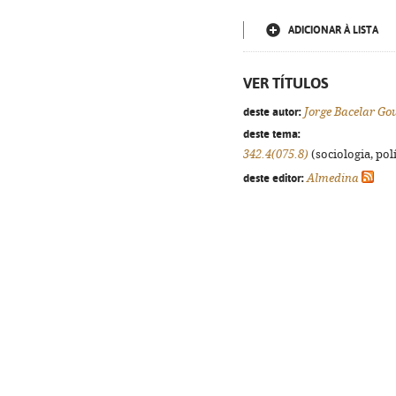
ADICIONAR À LISTA
VER TÍTULOS
deste autor:
Jorge Bacelar Go
deste tema:
342.4(075.8)
(sociologia, polí
deste editor:
Almedina