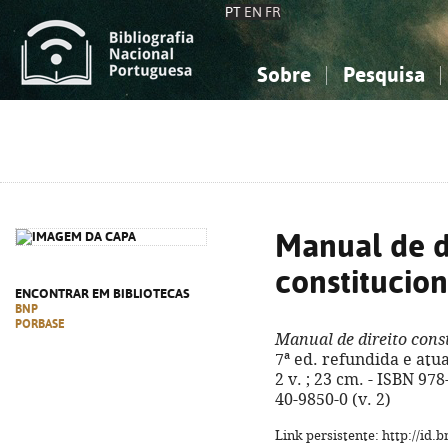
PT
EN
FR
Sobre
Pesquisa
Sobre a Bibliografia Nacional
Simples
Conhecimento, Informação...
Conhecimento, Informação...
Combinada
A
Ciências sociais...
Ciências sociais...
Arte, desporto...
Arte, desporto...
Manual de d
constitucion
ENCONTRAR EM BIBLIOTECAS
BNP
PORBASE
Manual de direito cons
7ª ed. refundida e atua
2 v. ; 23 cm. - ISBN 97
40-9850-0 (v. 2)
Link persistente: http://id