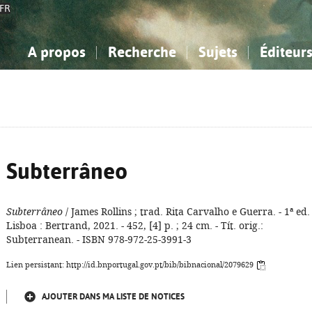
FR
A propos
Recherche
Sujets
Éditeur
a Bibliographie Nationale
imple
onnaissance, Information...
onnaissance, Information...
Avancée
Mes notices
Comment utiliser
Philosophie, psychologie...
Philosophie, psychologie...
Aide - FAQ
ciences sociales...
ciences sociales...
Mathématiques, sciences
Mathématiques, sciences
rts, sport...
rts, sport...
naturelles...
Littérature, linguistique...
naturelles...
Littérature, linguistique...
Subterrâneo
Subterrâneo
/ James Rollins ; trad. Rita Carvalho e Guerra. - 1ª ed. 
Lisboa : Bertrand, 2021. - 452, [4] p. ; 24 cm. - Tít. orig.:
Subterranean. - ISBN 978-972-25-3991-3
Lien persistant: http://id.bnportugal.gov.pt/bib/bibnacional/2079629
AJOUTER DANS MA LISTE DE NOTICES