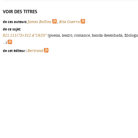
VOIR DES TITRES
de ces auteurs:
James Rollins
,
Rita Guerra
de ce sujet:
821.111(73)-312.4"19/20"
(poesia, teatro, romance, banda desenhada, filologi
...)
de cet éditeur :
Bertrand