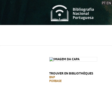
PT
EN
L
S
C
C
S
S
A
A
TROUVER EN BIBLIOTHÈQUES
BNP
PORBASE