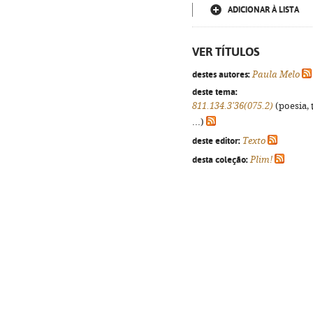
ADICIONAR À LISTA
VER TÍTULOS
destes autores:
Paula Melo
deste tema:
811.134.3'36(075.2)
(poesia, 
...)
deste editor:
Texto
desta coleção:
Plim!