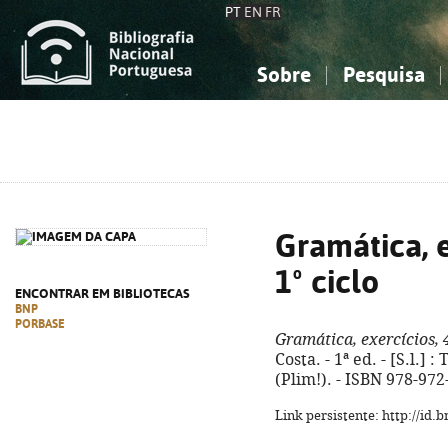
PT
EN
FR
Sobre
Pesquisa
Sobre a Bibliografia Nacional
Simples
Conhecimento, Informação...
Conhecimento, Informação...
Combinada
A
Ciências sociais...
Ciências sociais...
Arte, desporto...
Arte, desporto...
Gramática, e
1º ciclo
ENCONTRAR EM BIBLIOTECAS
BNP
PORBASE
Gramática, exercícios, 4
Costa. - 1ª ed. - [S.l.] : 
(Plim!). - ISBN 978-972
Link persistente: http://id