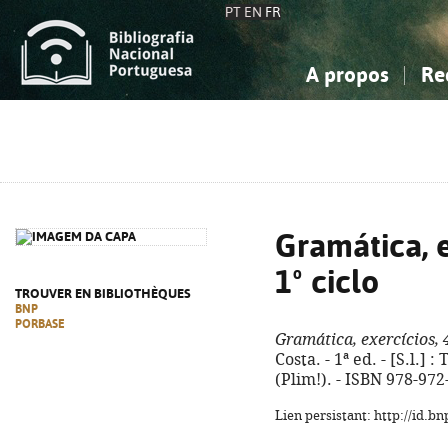
PT
EN
FR
A propos
Re
La Bibliographie Nationale
Simple
Connaissance, Information...
Connaissance, Information...
Avancée
Mes 
Sciences sociales...
Sciences sociales...
Arts, sport...
Arts, sport...
Gramática, e
1º ciclo
TROUVER EN BIBLIOTHÈQUES
BNP
PORBASE
Gramática, exercícios, 4
Costa. - 1ª ed. - [S.l.] : 
(Plim!). - ISBN 978-972
Lien persistant: http://id.