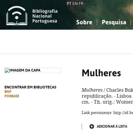
PT
EN
FR
Sobre
Pesquisa
Sobre a Bibliografia Nacional
Simples
Conhecimento, Informação...
Conhecimento, Informação...
Combinada
A
Ciências sociais...
Ciências sociais...
Arte, desporto...
Arte, desporto...
Mulheres
ENCONTRAR EM BIBLIOTECAS
Mulheres
/ Charles Buk
BNP
republicação. - Lisboa :
PORBASE
cm. - Tít. orig.: Wome
Link persistente: http://id
ADICIONAR À LISTA