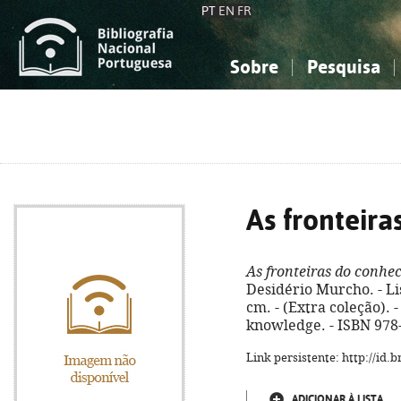
PT
EN
FR
Sobre
Pesquisa
Sobre a Bibliografia Nacional
Simples
Conhecimento, Informação...
Conhecimento, Informação...
Combinada
A
Ciências sociais...
Ciências sociais...
Arte, desporto...
Arte, desporto...
As fronteir
As fronteiras do conhe
Desidério Murcho. - Lis
cm. - (Extra coleção). -
knowledge. - ISBN 978
Link persistente: http://id
ADICIONAR À LISTA