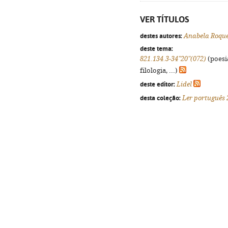
VER TÍTULOS
destes autores:
Anabela Roqu
deste tema:
821.134.3-34"20"(072)
(poesi
filologia, ...)
deste editor:
Lidel
desta coleção:
Ler português 