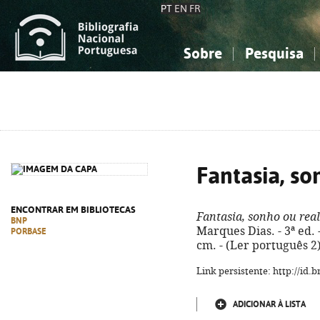
PT
EN
FR
Sobre
Pesquisa
Sobre a Bibliografia Nacional
Simples
Conhecimento, Informação...
Conhecimento, Informação...
Combinada
A
Ciências sociais...
Ciências sociais...
Arte, desporto...
Arte, desporto...
Fantasia, so
ENCONTRAR EM BIBLIOTECAS
Fantasia, sonho ou rea
BNP
Marques Dias. - 3ª ed. - 
PORBASE
cm. - (Ler português 2
Link persistente: http://id
ADICIONAR À LISTA