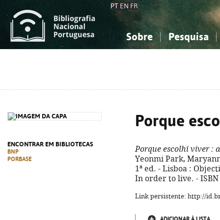
PT
EN
FR
Sobre
Pesquisa
Sobre a Bibliografia Nacional
Simples
Conhecimento, Informação...
Conhecimento, Informação...
Combinada
A
Ciências sociais...
Ciências sociais...
Arte, desporto...
Arte, desporto...
Porque escol
ENCONTRAR EM BIBLIOTECAS
Porque escolhi viver
: 
BNP
Yeonmi Park, Maryanne 
PORBASE
1ª ed. - Lisboa : Objecti
In order to live. - ISB
Link persistente: http://id
ADICIONAR À LISTA