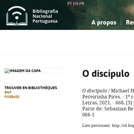
PT
EN
FR
A propos
Re
La Bibliographie Nationale
Simple
Connaissance, Information...
Connaissance, Information...
Avancée
Mes 
Sciences sociales...
Sciences sociales...
Arts, sport...
Arts, sport...
O discípulo
TROUVER EN BIBLIOTHÈQUES
O discípulo
/ Michael H
BNP
Pereirinha Pires. - 1ª 
PORBASE
Letras, 2021. - 668, [3] 
Parte de: Sebastian Be
066-1
Lien persistant: http://id.