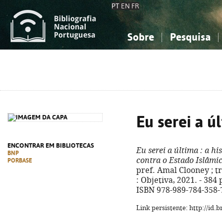
PT
EN
FR
Sobre
Pesquisa
Sobre a Bibliografia Nacional
Simples
Conhecimento, Informação...
Conhecimento, Informação...
Combinada
A
Ciências sociais...
Ciências sociais...
Arte, desporto...
Arte, desporto...
Eu serei a ú
ENCONTRAR EM BIBLIOTECAS
Eu serei a última
: a hi
BNP
contra o Estado Islâmi
PORBASE
pref. Amal Clooney ; tr
: Objetiva, 2021. - 384 p.
ISBN 978-989-784-358-
Link persistente: http://id