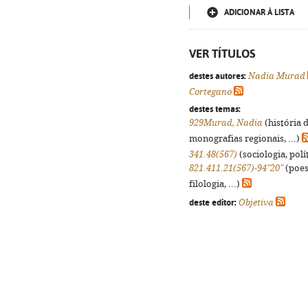
ADICIONAR À LISTA
VER TÍTULOS
destes autores:
Nadia Murad
Cortegano
destes temas:
929Murad, Nadia
(história 
monografias regionais, ...)
341.48(567)
(sociologia, polít
821.411.21(567)-94"20"
(poes
filologia, ...)
deste editor:
Objetiva