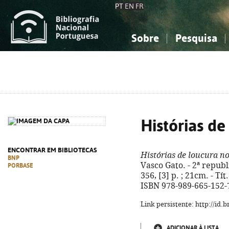
PT
EN
FR
Sobre
Pesquisa
Sobre a Bibliografia Nacional
Simples
Conhecimento, Informação...
Conhecimento, Informação...
Combinada
A
Ciências sociais...
Ciências sociais...
Arte, desporto...
Arte, desporto...
Histórias d
ENCONTRAR EM BIBLIOTECAS
Histórias de loucura n
BNP
Vasco Gato. - 2ª republ
PORBASE
356, [3] p. ; 21cm. - Tí
ISBN 978-989-665-152-
Link persistente: http://id
ADICIONAR À LISTA