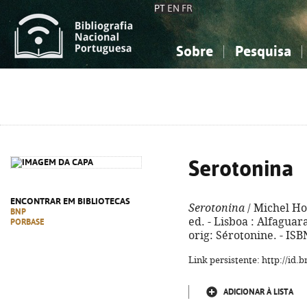
PT
EN
FR
Sobre
Pesquisa
Sobre a Bibliografia Nacional
Simples
Conhecimento, Informação...
Conhecimento, Informação...
Combinada
A
Ciências sociais...
Ciências sociais...
Arte, desporto...
Arte, desporto...
Serotonina
ENCONTRAR EM BIBLIOTECAS
Serotonina
/ Michel Ho
BNP
ed. - Lisboa : Alfaguara,
PORBASE
orig: Sérotonine. - IS
Link persistente: http://id
ADICIONAR À LISTA