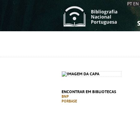
PT
EN
S
S
C
C
C
C
A
A
ENCONTRAR EM BIBLIOTECAS
BNP
PORBASE