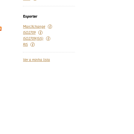
Exportar
MarcXchange
ISO2709
ISO2709(ISIS)
RIS
Ver a minha lista