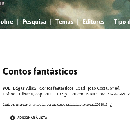
FR
Sobre
Pesquisa
Temas
Editores
Tipo 
obre a Bibliografia Nacional
imples
onhecimento, Informação...
onhecimento, Informação...
Combinada
A minha lista
Como utilizar
Filosofia, psicologia...
Filosofia, psicologia...
Perguntas frequente
iências sociais...
iências sociais...
Ciências exatas e naturais...
Ciências exatas e naturais...
rte, desporto...
rte, desporto...
Literatura, linguística...
Literatura, linguística...
Contos fantásticos
POE, Edgar Allan -
Contos fantásticos
. Trad. João Costa. 5ª ed.
Lisboa : Ulisseia, cop. 2021. 192 p. ; 20 cm. ISBN 978-972-568-695-
Link persistente: http://id.bnportugal.gov.pt/bib/bibnacional/2081043
ADICIONAR À LISTA