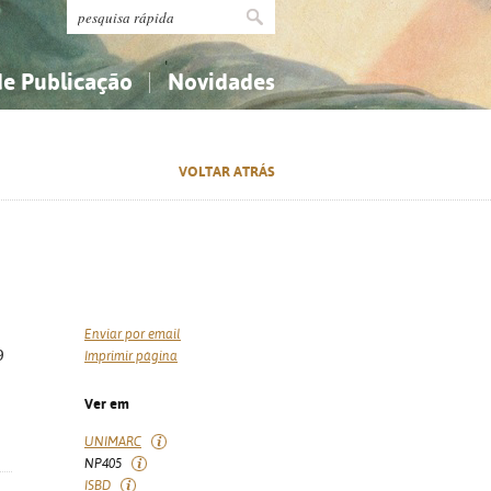
de Publicação
Novidades
s
Religião...
Religião...
VOLTAR ATRÁS
Ciências aplicadas...
Ciências aplicadas...
História, geografia, biografias...
História, geografia, biografias...
Enviar por email
9
Imprimir página
Ver em
UNIMARC
NP405
ISBD