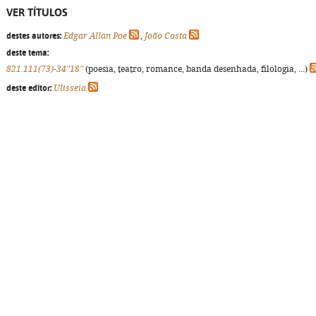
VER TÍTULOS
destes autores:
Edgar Allan Poe
,
João Costa
deste tema:
821.111(73)-34"18"
(poesia, teatro, romance, banda desenhada, filologia, ...)
deste editor:
Ulisseia