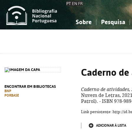
PT
EN
FR
Sobre
Pesquisa
Sobre a Bibliografia Nacional
Simples
Conhecimento, Informação...
Conhecimento, Informação...
Combinada
A
Ciências sociais...
Ciências sociais...
Arte, desporto...
Arte, desporto...
Caderno de 
ENCONTRAR EM BIBLIOTECAS
Caderno de atividades,
BNP
Nuvem de Letras, 2021. -
PORBASE
Patrol). - ISBN 978-98
Link persistente: http://id
ADICIONAR À LISTA