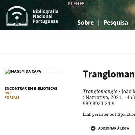
PT
EN
FR
Sobre
Pesquisa
Sobre a Bibliografia Nacional
Simples
Conhecimento, Informação...
Conhecimento, Informação...
Combinada
A
Ciências sociais...
Ciências sociais...
Arte, desporto...
Arte, desporto...
Trangloman
ENCONTRAR EM BIBLIOTECAS
Tranglomanglo
/ João 
BNP
: Narrativa, 2021. - 453
PORBASE
989-8933-24-9
Link persistente: http://id
ADICIONAR À LISTA