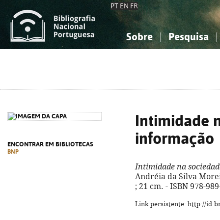
PT
EN
FR
Sobre
Pesquisa
Sobre a Bibliografia Nacional
Simples
Conhecimento, Informação...
Conhecimento, Informação...
Combinada
A
Ciências sociais...
Ciências sociais...
Arte, desporto...
Arte, desporto...
Intimidade 
informação
ENCONTRAR EM BIBLIOTECAS
BNP
Intimidade na socieda
Andréia da Silva Moreira
; 21 cm. - ISBN 978-98
Link persistente: http://id