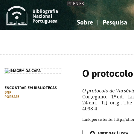
PT
EN
FR
Sobre
Pesquisa
Sobre a Bibliografia Nacional
Simples
Conhecimento, Informação...
Conhecimento, Informação...
Combinada
A
Ciências sociais...
Ciências sociais...
Arte, desporto...
Arte, desporto...
O protocolo
ENCONTRAR EM BIBLIOTECAS
O protocolo de Varsóvi
BNP
Cortegano. - 1ª ed. - Li
PORBASE
24 cm. - Tít. orig.: Th
4038-4
Link persistente: http://id
ADICIONAR À LISTA