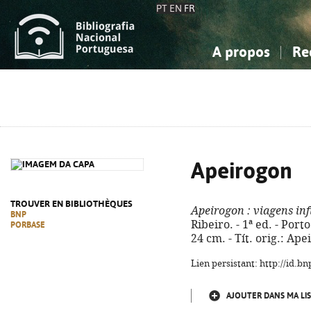
PT
EN
FR
A propos
Re
La Bibliographie Nationale
Simple
Connaissance, Information...
Connaissance, Information...
Avancée
Mes 
Sciences sociales...
Sciences sociales...
Arts, sport...
Arts, sport...
Apeirogon
TROUVER EN BIBLIOTHÈQUES
Apeirogon
: viagens inf
BNP
Ribeiro. - 1ª ed. - Porto
PORBASE
24 cm. - Tít. orig.: Ap
Lien persistant: http://id.
AJOUTER DANS MA LIS