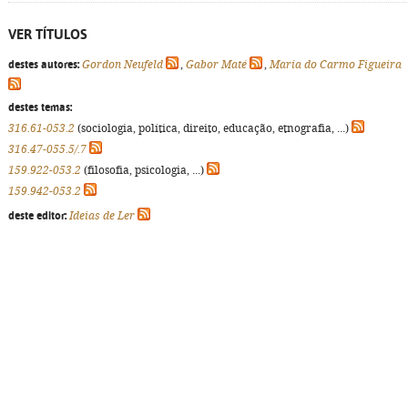
VER TÍTULOS
destes autores:
Gordon Neufeld
,
Gabor Maté
,
Maria do Carmo Figueira
destes temas:
316.61-053.2
(sociologia, política, direito, educação, etnografia, ...)
316.47-055.5/.7
159.922-053.2
(filosofia, psicologia, ...)
159.942-053.2
deste editor:
Ideias de Ler