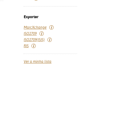
Exportar
MarcXchange
ISO2709
ISO2709(ISIS)
RIS
Ver a minha lista