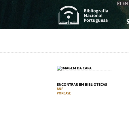
PT
EN
S
S
C
C
C
C
A
A
ENCONTRAR EM BIBLIOTECAS
BNP
PORBASE