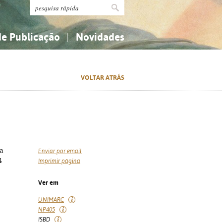
de Publicação
Novidades
s
Religião...
Religião...
VOLTAR ATRÁS
Ciências aplicadas...
Ciências aplicadas...
História, geografia, biografias...
História, geografia, biografias...
a
Enviar por email
4
Imprimir página
Ver em
UNIMARC
NP405
ISBD