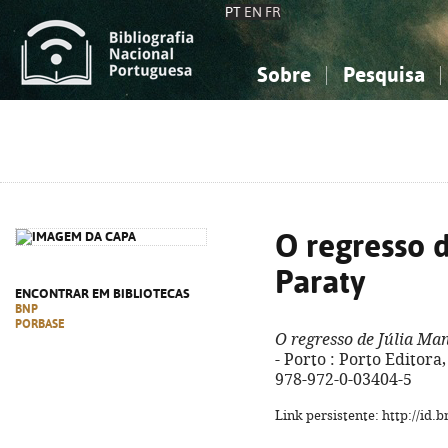
PT
EN
FR
Sobre
Pesquisa
Sobre a Bibliografia Nacional
Simples
Conhecimento, Informação...
Conhecimento, Informação...
Combinada
A
Ciências sociais...
Ciências sociais...
Arte, desporto...
Arte, desporto...
O regresso 
Paraty
ENCONTRAR EM BIBLIOTECAS
BNP
PORBASE
O regresso de Júlia Ma
- Porto : Porto Editora,
978-972-0-03404-5
Link persistente: http://id