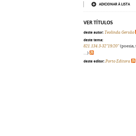
ADICIONAR À LISTA
VER TÍTULOS
deste autor:
Teolinda Gersão
deste tema:
821.134.3-32"19/20"
(poesia, 
...)
deste editor:
Porto Editora