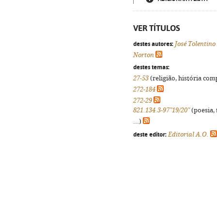
VER TÍTULOS
destes autores:
José Tolentin
Norton
destes temas:
27-53
(religião, história com
272-184
272-29
821.134.3-97"19/20"
(poesia, 
...)
deste editor:
Editorial A.O.