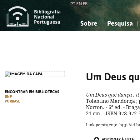
PT
EN
FR
Sobre
Pesquisa
Sobre a Bibliografia Nacional
Simples
Conhecimento, Informação...
Conhecimento, Informação...
Combinada
A
Ciências sociais...
Ciências sociais...
Arte, desporto...
Arte, desporto...
Um Deus qu
ENCONTRAR EM BIBLIOTECAS
Um Deus que dança
: i
BNP
Tolentino Mendonça ; pr
PORBASE
Norton. - 6ª ed. - Braga 
21 cm. - ISBN 978-972-
Link persistente: http://id
ADICIONAR À LISTA