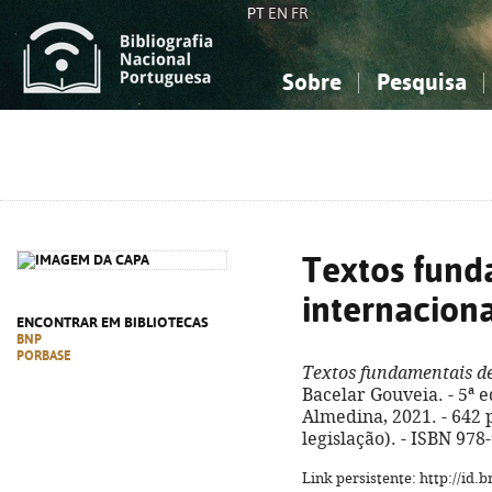
PT
EN
FR
Sobre
Pesquisa
Sobre a Bibliografia Nacional
Simples
Conhecimento, Informação...
Conhecimento, Informação...
Combinada
A
Ciências sociais...
Ciências sociais...
Arte, desporto...
Arte, desporto...
Textos fund
internaciona
ENCONTRAR EM BIBLIOTECAS
BNP
PORBASE
Textos fundamentais de
Bacelar Gouveia. - 5ª e
Almedina, 2021. - 642 p
legislação). - ISBN 978
Link persistente: http://id