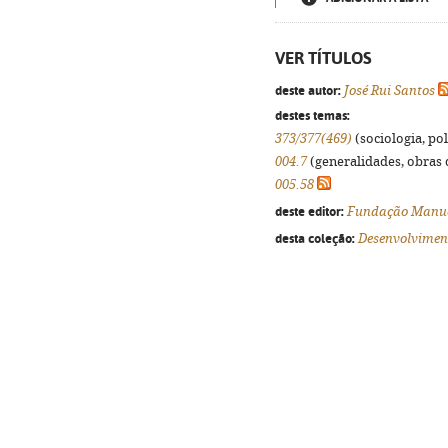
VER TÍTULOS
deste autor:
José Rui Santos
destes temas:
373/377(469)
(sociologia, pol
004.7
(generalidades, obras d
005.58
deste editor:
Fundação Manue
desta coleção:
Desenvolviment