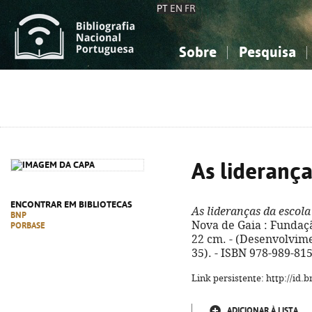
PT
EN
FR
Sobre
Pesquisa
Sobre a Bibliografia Nacional
Simples
Conhecimento, Informação...
Conhecimento, Informação...
Combinada
A
Ciências sociais...
Ciências sociais...
Arte, desporto...
Arte, desporto...
As liderança
ENCONTRAR EM BIBLIOTECAS
As lideranças da escola
BNP
Nova de Gaia : Fundação
PORBASE
22 cm. - (Desenvolvime
35). - ISBN 978-989-81
Link persistente: http://id
ADICIONAR À LISTA