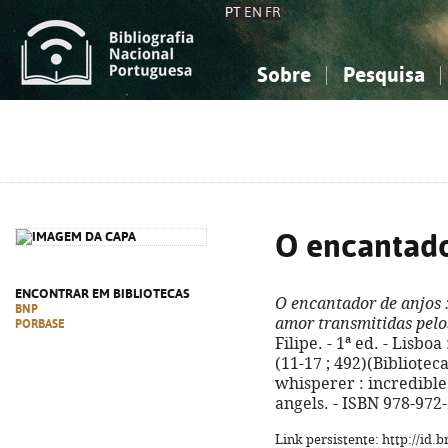
PT
EN
FR
Sobre
Pesquisa
Sobre a Bibliografia Nacional
Simples
Conhecimento, Informação...
Conhecimento, Informação...
Combinada
A
Ciências sociais...
Ciências sociais...
Arte, desporto...
Arte, desporto...
O encantado
ENCONTRAR EM BIBLIOTECAS
O encantador de anjos
BNP
amor transmitidas pelo
PORBASE
Filipe. - 1ª ed. - Lisboa 
(11-17 ; 492)(Biblioteca
whisperer : incredible
angels. - ISBN 978-972
Link persistente: http://id