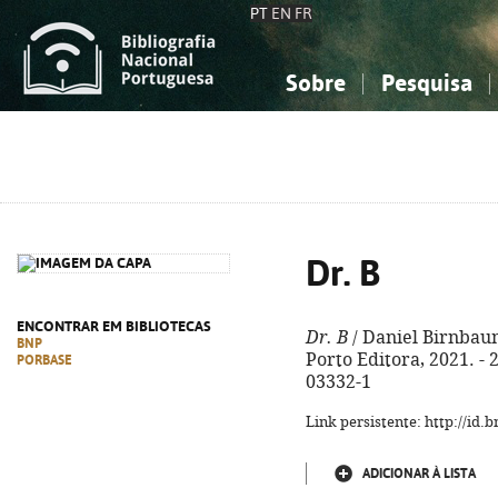
PT
EN
FR
Sobre
Pesquisa
Sobre a Bibliografia Nacional
Simples
Conhecimento, Informação...
Conhecimento, Informação...
Combinada
A
Ciências sociais...
Ciências sociais...
Arte, desporto...
Arte, desporto...
Dr. B
ENCONTRAR EM BIBLIOTECAS
Dr. B
/ Daniel Birnbaum 
BNP
Porto Editora, 2021. - 2
PORBASE
03332-1
Link persistente: http://id
ADICIONAR À LISTA