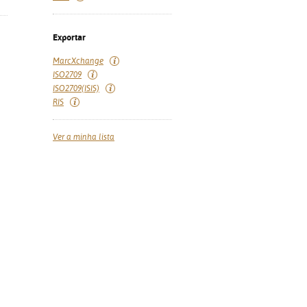
Exportar
MarcXchange
ISO2709
ISO2709(ISIS)
RIS
Ver a minha lista