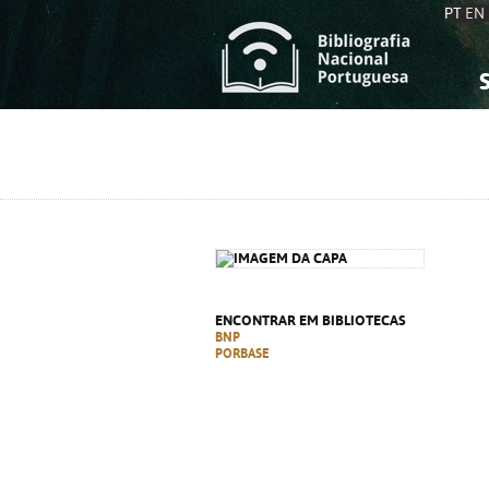
PT
EN
S
S
C
C
C
C
A
A
ENCONTRAR EM BIBLIOTECAS
BNP
PORBASE