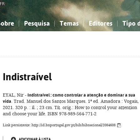
FR
Sobre
Pesquisa
Temas
Editores
Tipo 
obre a Bibliografia Nacional
imples
onhecimento, Informação...
onhecimento, Informação...
Combinada
A minha lista
Como utilizar
Filosofia, psicologia...
Filosofia, psicologia...
Perguntas frequente
iências sociais...
iências sociais...
Ciências exatas e naturais...
Ciências exatas e naturais...
rte, desporto...
rte, desporto...
Literatura, linguística...
Literatura, linguística...
Indistraível
EYAL, Nir -
Indistraível
: como controlar a atenção e dominar a sua
vida
. Trad. Manuel dos Santos Marques. 1ª ed. Amadora : Vogais,
2021. 320 p. : il. ; 23 cm. Tít. orig.: How to control your attention
and choose your life. ISBN 978-989-564-771-2
Link persistente: http://id.bnportugal.gov.pt/bib/bibnacional/2084608
ADICIONAR À LISTA