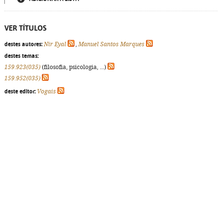
VER TÍTULOS
destes autores:
Nir Eyal
,
Manuel Santos Marques
destes temas:
159.923(035)
(filosofia, psicologia, ...)
159.952(035)
deste editor:
Vogais